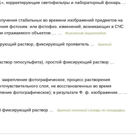
», корректирующие светофильтры и лабораторный фонарь …
олучения стабильных во времени изображений предметов на
пления фотохим. или фотофиз. изменений, возникающих в СЧС
 или отражаемого объектом.… …
Физическая энциклопедия
рующий раствор, фиксирующий проявитель …
Краткий
аствор гипосульфита), простой фиксирующий раствор …
репление фотографическое, процесс растворения
еточувствительного слоя, не восстановленных во время
ление фотографическое); в результате Ф. ф. изображение… …
ый фиксирующий раствор …
Краткий толковый словарь по полиграфии