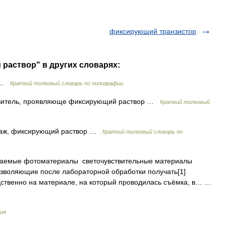
фиксирующий транзистор
раствор" в других словарях:
р …
Краткий толковый словарь по полиграфии
итель, проявляюще фиксирующий раствор …
Краткий толковый
саж, фиксирующий раствор …
Краткий толковый словарь по
емые фотоматериалы светочувствительные материалы
озволяющие после лабораторной обработки получать[1]
дственно на материале, на который проводилась съёмка, в… …
ия