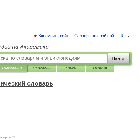
Запомнить сайт
Словарь на свой сайт
RU
едии на Академике
Найти!
Толкования
Переводы
Книги
Игры ⚽
нический словарь
ик
.
ру
.
2011
.