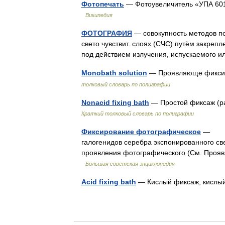
Фотопечать
— Фотоувеличитель «УПА 601
Википедия
ФОТОГРАФИЯ
— совокупность методов п
свето чувствит. слоях (СЧС) путём закре
под действием излучения, испускаемого
Monobath solution
— Проявляюще фикси
толковый словарь по полиграфии
Nonacid fixing bath
— Простой фиксаж (р
Краткий толковый словарь по полиграфии
Фиксирование фотографическое
— зак
галогенидов серебра экспонированного св
проявления фотографического (См. Прояв
Большая советская энциклопедия
Acid fixing bath
— Кислый фиксаж, кисл