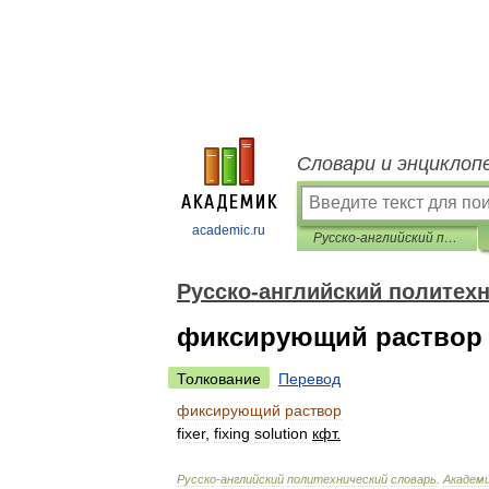
Словари и энциклоп
academic.ru
Русско-английский политехнический словарь
Русско-английский политех
фиксирующий раствор
Толкование
Перевод
фиксирующий
раствор
fixer
,
fixing
solution
кфт
.
Русско
-
английский
политехнический
словарь
.
Академ