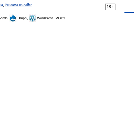
ка
,
Реклама на сайте
18+
omla,
Drupal,
WordPress, MODx.