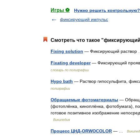
Игры ⚽
Нужно решить контрольную?
фиксирующий импульс
Смотреть что такое "фиксирующий 
Fixing solution
— Фиксирующий раство
Fixating developer
— Фиксирующий прояв
словарь по полиграфии
Hypo bath
— Раствор гипосульфита, фик
полиграфии
Обращаемые фотоматериалы
— Обраща
(фотоплёнка, киноплёнка, фотобумага), п
готовое позитивное изображение непосре
Википедия
Процесс ЦНД-ORWOCOLOR
— …
Википед